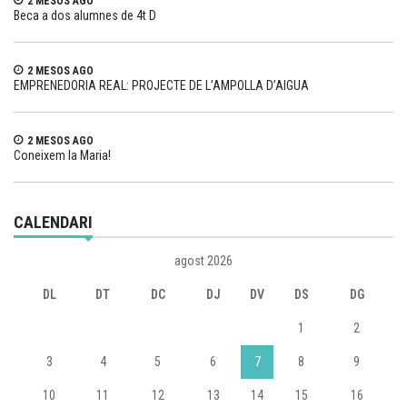
2 MESOS AGO
Beca a dos alumnes de 4t D
2 MESOS AGO
EMPRENEDORIA REAL: PROJECTE DE L’AMPOLLA D’AIGUA
2 MESOS AGO
Coneixem la Maria!
CALENDARI
agost 2026
DL
DT
DC
DJ
DV
DS
DG
1
2
3
4
5
6
7
8
9
10
11
12
13
14
15
16