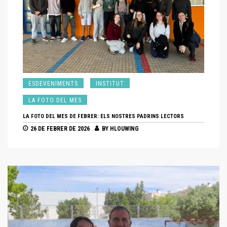
ESDE
LA F
LA FOTO
ESDEVENIMENTS
INSTITUT
30 DE
LA FOTO DEL MES
LA FOTO DEL MES DE FEBRER: ELS NOSTRES PADRINS LECTORS
26 DE FEBRER DE 2026
BY
HLOUWING